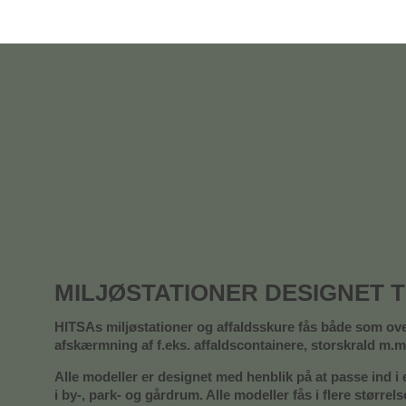
MILJØSTATIONER DESIGNET T
HITSAs miljøstationer og affaldsskure fås både som ov
afskærmning af f.eks. affaldscontainere, storskrald m.m
Alle modeller er designet med henblik på at passe ind i 
i by-, park- og gårdrum. Alle modeller fås i flere størrels